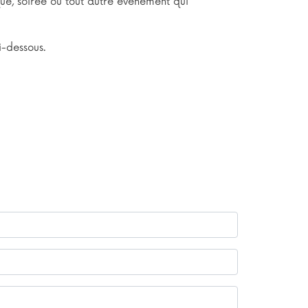
que, soirée ou tout autre événement qui
ci-dessous.